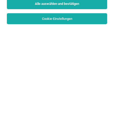
Alle auswählen und bestätigen
Sortieren
30 Jobs
Cookie-Einstellungen
CRM Project Manager (w/m/d)
Bergheim
28.07.2026
Vollzeit
PALFINGER AG
WAS DICH ERWARTET
SAP Project Manager (m/f/d)
Bergheim
03.08.2026
Vollzeit