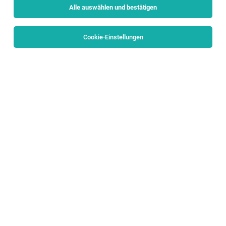
Alle auswählen und bestätigen
Cookie-Einstellungen
TOP-JOB
Chef de Partie / Koch (m/w/d)
Salzburg
29.07.2026
Vollzeit
Hotel & Gasthof Hölle
👨‍🍳 Deine Aufgaben
TOP-JOB
Teilzeitkraft im Verkauf (m/w)