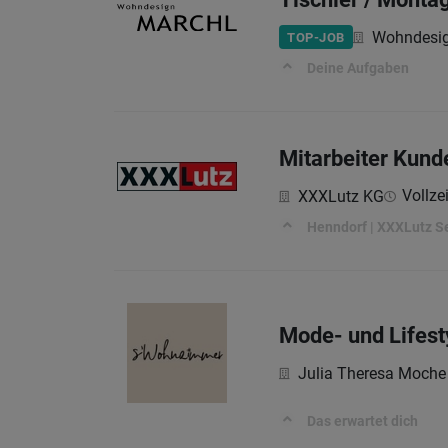
Wohndesi
TOP-JOB
Deine Aufgaben
Mitarbeiter Kund
Vollzei
XXXLutz KG
Henndorf | XXXLutz Se
Mode- und Lifest
Julia Theresa Moche
Das erwartet dich