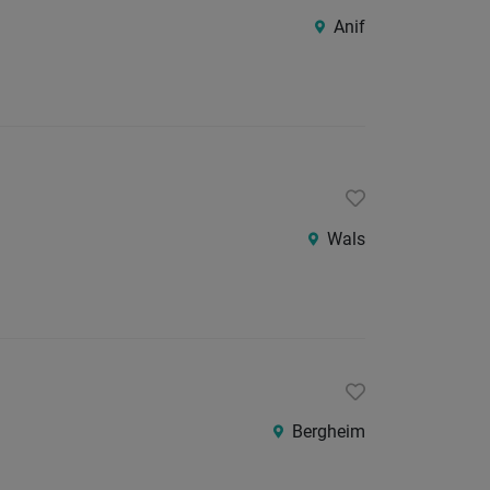
24
Anif
Stunden
Wals
Bergheim