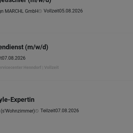
Vollzeit
05.08.2026
gn MARCHL GmbH
endienst (m/w/d)
t
07.08.2026
rvicecenter Henndorf | Vollzeit
yle-Expertin
Teilzeit
07.08.2026
 (s'Wohnzimmer)