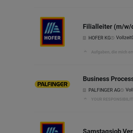
Filialleiter (m/w
Vollzeit
HOFER KG
Aufgaben, die mich e
Business Process
Vol
PALFINGER AG
YOUR RESPONSIBILIT
Samstagsjob Ver