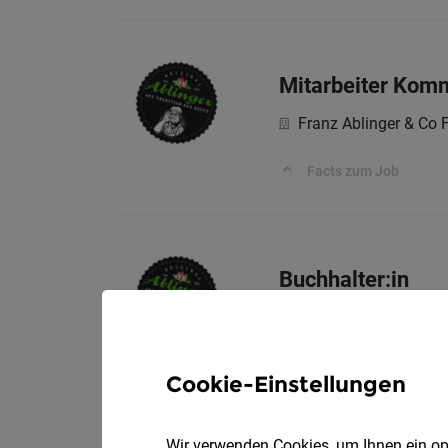
Mitarbeiter Komm
Franz Ablinger & Co 
Facts zum Job
Buchhalter:in
Franz Ablinger & Co 
Facts zum Job
Cookie-Einstellungen
Wir verwenden Cookies, um Ihnen ein opt