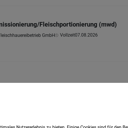
issionierung/Fleischportionierung (mwd)
Vollzeit
07.08.2026
Fleischhauereibetrieb GmbH
Vollzeit | Teilzeit
07.08.2026
Fleischhauereibetrieb GmbH
imales Nutzererlebnis zu bieten. Einige Cookies sind für den Be