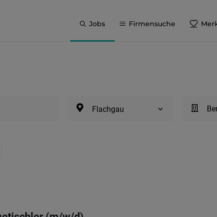
Jobs
Firmensuche
Merk
Be
Flachgau
getischler (m/w/d)