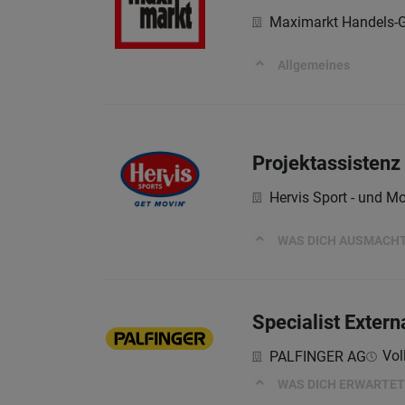
Maximarkt Handels-G
Allgemeines
Projektassistenz
Hervis Sport - und M
WAS DICH AUSMACHT
Specialist Exter
Vol
PALFINGER AG
WAS DICH ERWARTET