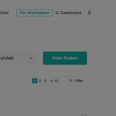
liste
Für Arbeitgeber
Dashboard
Jobs finden
rufsfeld
1
2
3
13
Region
Salzburg
Flachg