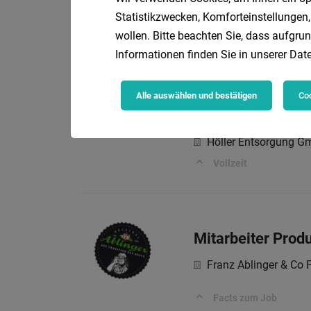
Außendienstmitar
Statistikzwecken, Komforteinstellungen,
Höller Entsorgung 
wollen. Bitte beachten Sie, dass aufgrun
Ihre Aufgaben:
Informationen finden Sie in unserer
Date
Alle auswählen und bestätigen
Coo
LKW-Fahrer/in (
Höller Entsorgung 
Vollzeit
Mitarbeiter Prod
Franz Ablinger & Co 
Facts zum Job