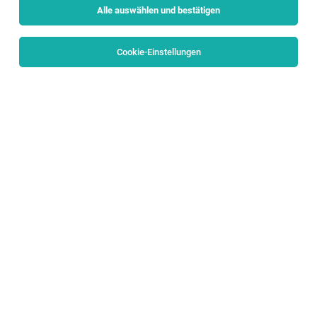
Alle auswählen und bestätigen
Alle Filter
Tennengau
Cookie-Einstellungen
Privatkundenbetreuer:in
Oberalm
06.08.2026
Vollzeit
Raiffeisenbank Salzburg
Ihre Aufgaben:
Haushaltshilfe/Heimhelfer’*in (m/w/d)