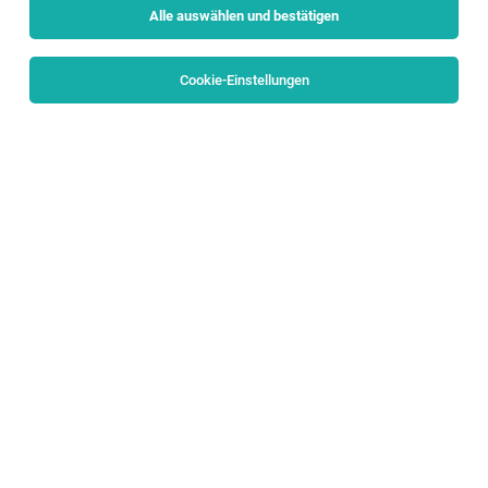
Alle auswählen und bestätigen
Alle Filter
Pongau
Cookie-Einstellungen
TOP-JOB
Rezeptionist (w/m/d)
Altenmarkt
03.08.2026
Vollzeit | Teilzeit
Gasthof Landhotel Laudersbach GmbH
Deine Aufgaben