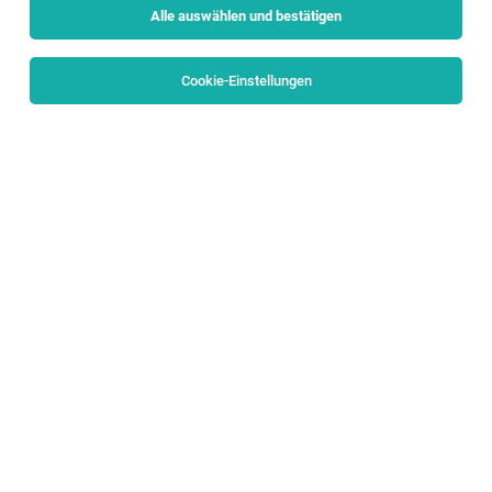
Alle auswählen und bestätigen
Alle Filter
Pinzgau
Cookie-Einstellungen
TOP-JOB
Liegenschafts- und Objektbeauftragte_r
Salzburg, Unken
04.08.2026
Teilzeit
anderskompetent gmbh
DEIN AUFGABENGEBIET:
Allgemeinsekretär (m/w/d)