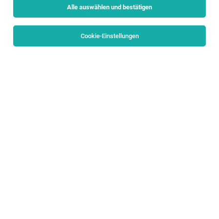
Alle auswählen und bestätigen
Sortieren
30 Jobs
Cookie-Einstellungen
Supplier Business Manager (all genders)
Salzburg
06.08.2026
Vollzeit
Lam Research
In your career, let’s prove what’s possible.
Regional After Sales Business Development
Manager (f/m/d)