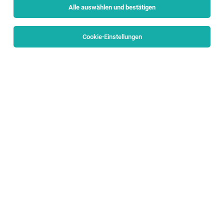
Alle auswählen und bestätigen
Sortieren
30 Jobs
Cookie-Einstellungen
System Engineer Windows Server (w/m/d)
Salzburg
04.08.2026
Vollzeit
Porsche Holding
Wir möchten die Welt bewegen
Projekt- und Prozessmanager
Logistiksysteme (w/m/d)