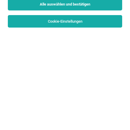
Alle auswählen und bestätigen
Cookie-Einstellungen
Karosseriebautechniker (w/m/d)
Salzburg
04.08.2026
Vollzeit
Porsche Holding
Wir möchten die Welt bewegen
System Engineer Windows Server (w/m/d)
Salzburg
04.08.2026
Vollzeit
Porsche Holding