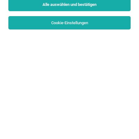
Alle auswählen und bestätigen
Sortieren
30 Jobs
Cookie-Einstellungen
TOP-JOB
Liegenschafts- und Objektbeauftragte_r
Salzburg, Unken
04.08.2026
Teilzeit
anderskompetent gmbh
DEIN AUFGABENGEBIET:
Internship On Snow Events - VAN DEER-
Red Bull Sports