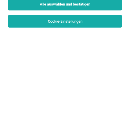
Alle auswählen und bestätigen
Alle Filter
Pinzgau
Cookie-Einstellungen
Die Stellenanzeige
Diplomierter Gesundheits- und
Krankenpfleger für die Innere Medizin (m/w/d)
in
Zell am
See, Mittersill
bei Tauernkliniken GmbH ist leider nicht
mehr verfügbar oder wurde neu ausgeschrieben.
Zum Firmenprofil
TOP-JOB
Liegenschafts- und Objektbeauftragte_r
Salzburg, Unken
04.08.2026
Teilzeit
anderskompetent gmbh