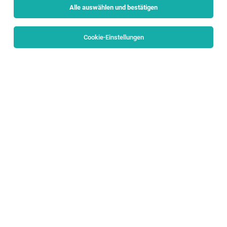
Alle auswählen und bestätigen
Alle Filter
Flachgau
Cookie-Einstellungen
Die Stellenanzeige
Vertriebscontroller:in ab 30 Stunden
in
Wals
bei dm drogerie markt GmbH ist leider nicht mehr
verfügbar oder wurde neu ausgeschrieben.
Zum Firmenprofil
TOP-JOB
Tischler / Montagetischler (m/w/d)
Wals
05.08.2026
Vollzeit
Wohndesign MARCHL GmbH