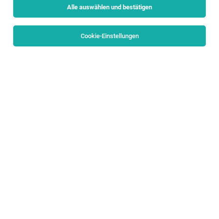
Alle auswählen und bestätigen
Alle Filter
Flachgau
Cookie-Einstellungen
DGKP Diagnostik
Bad Ischl
02.08.2026
Vollzeit | Teilzeit
Herz-Kreislauf-Zentrum Bad Ischl
Das sind Wir