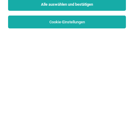
Alle auswählen und bestätigen
Cookie-Einstellungen
CUSTOMER SERVICE MANAGER (m/w/d)
Salzburg, Sankt Johann im Pongau
05.08.2026
Vollzeit
eurofunk KAPPACHER GmbH
ALL ABOUT: CREATING SAFETY BY TECHNOLOGY
Internship Process Mining
Elsbethen
09.08.2026
Vollzeit | Praktikum