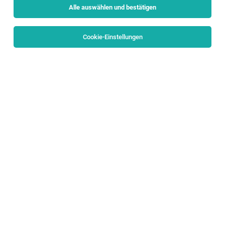
Alle auswählen und bestätigen
Alle Filter
Flachgau
Cookie-Einstellungen
Die Stellenanzeige
Team Lead Business Process
Management & Architecture (f/m/d)
in
Bergheim
bei
PALFINGER AG ist leider nicht mehr verfügbar oder wurde
neu ausgeschrieben.
Zum Firmenprofil
TOP-JOB
Tischler / Montagetischler (m/w/d)
Wals
05.08.2026
Vollzeit
Wohndesign MARCHL GmbH