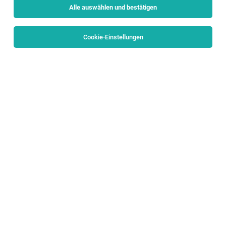
Alle auswählen und bestätigen
Cookie-Einstellungen
TOP-JOB
Chef de Partie / Koch (m/w/d)
Salzburg
29.07.2026
Vollzeit
Hotel & Gasthof Hölle
👨‍🍳 Deine Aufgaben
TOP-JOB
Rezeptionist (w/m/d)