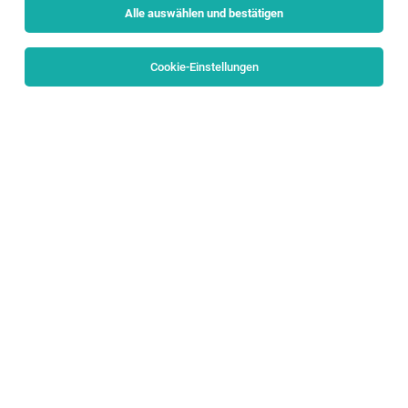
Alle auswählen und bestätigen
Alle Filter
Flachgau
Cookie-Einstellungen
Die Stellenanzeige
Associate Internal Corporate
Communications (w/m/d)
in
Bergheim
bei PALFINGER AG
ist leider nicht mehr verfügbar oder wurde neu
ausgeschrieben.
Zum Firmenprofil
TOP-JOB
Tischler / Montagetischler (m/w/d)
Wals
05.08.2026
Vollzeit
Wohndesign MARCHL GmbH