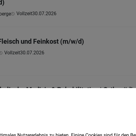
d)
Vollzeit
30.07.2026
berge
Fleisch und Feinkost (m/w/d)
Vollzeit
30.07.2026
kalische Medizin & Rehabilitation | Orthopädie
Vollzeit | Teilzeit
30.07.2026
n
imales Nutzererlebnis zu bieten. Einige Cookies sind für den Be