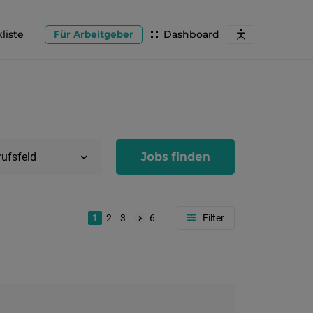
liste
Für Arbeitgeber
Dashboard
Jobs finden
rufsfeld
1
2
3
6
Region
Salzburg
Flachg