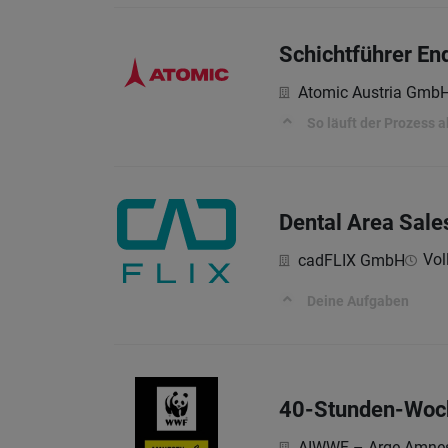
Schichtführer En
Atomic Austria Gmb
So läuft der Prozess a
Dental Area Sal
Vol
cadFLIX GmbH
Deine Aufgaben
40-Stunden-Woche
AIWWF – Arge Amnest