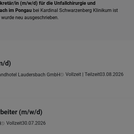
etär/in (m/w/d) für die Unfallchirurgie und
ach im Pongau
bei Kardinal Schwarzenberg Klinikum ist
er wurde neu ausgeschrieben.
m/d)
Vollzeit | Teilzeit
03.08.2026
andhotel Laudersbach GmbH
beiter (m/w/d)
Vollzeit
30.07.2026
H