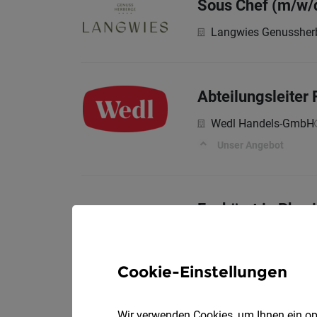
Sous Chef (m/w/
Langwies Genussher
Abteilungsleiter 
Wedl Handels-GmbH
Unser Angebot
Fachärzt:in Physi
Klinikum Bad Gastei
Was ist Ihre Aufgabe?
Cookie-Einstellungen
Wir verwenden Cookies, um Ihnen ein opt