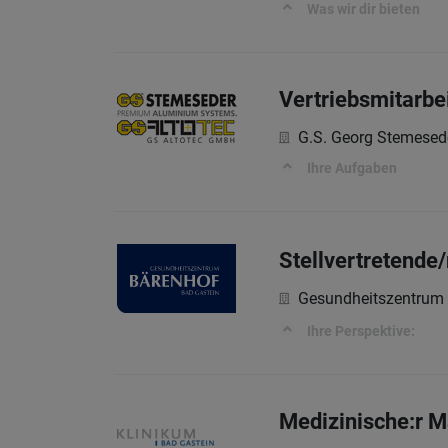
Was wir dir bieten
Vertriebsmitarbei
G.S. Georg Stemese
Ihre Aufgaben
Stellvertretende/
Gesundheitszentrum
Ihre Perspektive:
Medizinische:r M