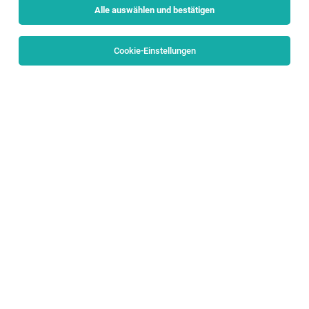
Alle auswählen und bestätigen
Sortieren
30 Jobs
Cookie-Einstellungen
Pflegefachassistent*in, PFA (m/w/d)
Tennengau
04.08.2026
Vollzeit | Teilzeit
Volkshilfe Salzburg Dienstleistungs GmbH
ab sofort
Pflegefachassistent*in, PFA (m/w/d)