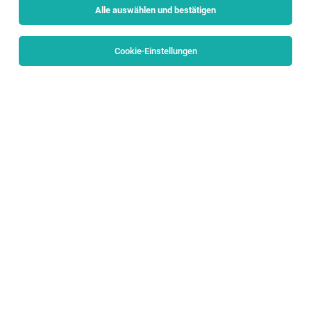
Alle auswählen und bestätigen
Sortieren
30 Jobs
Cookie-Einstellungen
DGKP Diagnostik
Bad Ischl
02.08.2026
Vollzeit | Teilzeit
Herz-Kreislauf-Zentrum Bad Ischl
Das sind Wir
DGKP