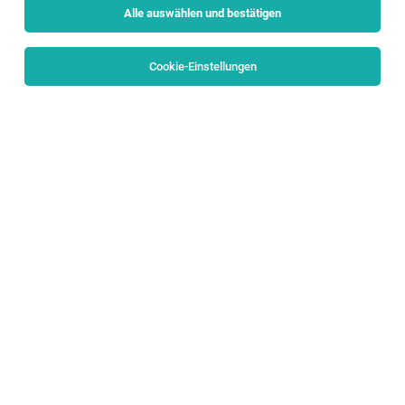
Alle auswählen und bestätigen
Sortieren
30 Jobs
Cookie-Einstellungen
Außendienstmitarbeiter (m/w/d) –
Werkzeugbereich
Salzburg
04.08.2026
Vollzeit
Supersales Werbeagentur GmbH
Ihr Profil