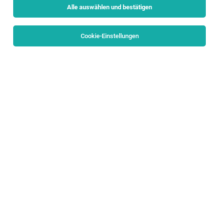
Alle auswählen und bestätigen
Sortieren
30 Jobs
Cookie-Einstellungen
TOP-JOB
Tischler / Montagetischler (m/w/d)
Wals
05.08.2026
Vollzeit
Wohndesign MARCHL GmbH
Deine Aufgaben
TOP-JOB