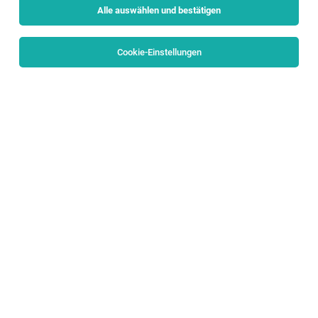
Alle auswählen und bestätigen
Sortieren
30 Jobs
Cookie-Einstellungen
Teamlead Application Management
Operations (m/f/d)
Bergheim
30.07.2026
Vollzeit
PALFINGER AG
YOUR RESPONSIBILITIES
Radiologietechnologe (m/w/d)