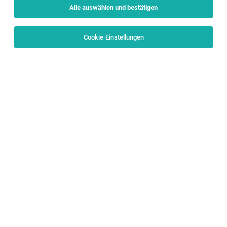
Alle auswählen und bestätigen
Sortieren
30 Jobs
Cookie-Einstellungen
TOP-JOB
Teilzeitkraft im Verkauf (m/w)
Salzburg
31.07.2026
Geringfügig
Markus Bauer Schuhmanufaktur
Ihre Aufgaben:
TOP-JOB