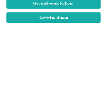
Alle auswählen und bestätigen
Cookie-Einstellungen
Head of Human Resources Business Partner
Europe (f/m/d)
Salzburg
04.08.2026
Vollzeit
NovaTaste Austria
Tasks
Head of Human Resources Business Partner
Europe (w/m/d)
Salzburg
04.08.2026
Vollzeit