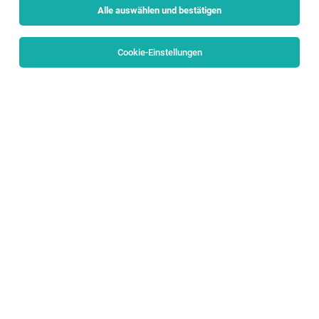
Alle auswählen und bestätigen
Sortieren
30 Jobs
Cookie-Einstellungen
Mitarbeiter:in Verkauf (w/m/d)
Altenmarkt im Pongau
27.07.2026
Vollzeit
Hervis Sport - und Modegesellschaft m.b.H.
Was dich ausmacht: