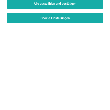
Alle auswählen und bestätigen
Alle Filter
Salzburg Stadt
Cookie-Einstellungen
Die Stellenanzeige
Mitarbeiter:in im Verkauf
in
Gnigl
bei
Resch & Frisch Holding GmbH ist leider nicht mehr
verfügbar oder wurde neu ausgeschrieben.
TOP-JOB
Chef de Partie / Koch (m/w/d)
Salzburg
29.07.2026
Vollzeit
Hotel & Gasthof Hölle