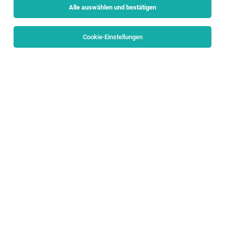
Alle auswählen und bestätigen
Sortieren
30 Jobs
Cookie-Einstellungen
TOP-JOB
Chef de Partie / Koch (m/w/d)
Salzburg
08.08.2026
Vollzeit
Hotel & Gasthof Hölle
👨‍🍳 Deine Aufgaben