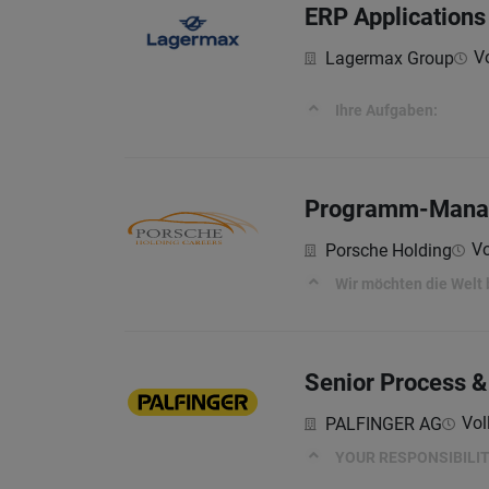
ERP Application
Vo
Lagermax Group
Ihre Aufgaben:
Programm-Manage
Vo
Porsche Holding
Wir möchten die Welt
Senior Process &
Vol
PALFINGER AG
YOUR RESPONSIBILIT