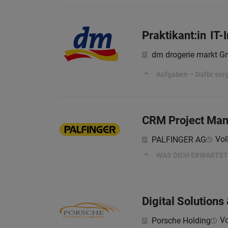
Praktikant:in IT
dm drogerie markt 
Aufgaben – Dafür sorg
CRM Project Man
Vol
PALFINGER AG
WAS DICH ERWARTET
Digital Solution
Vo
Porsche Holding