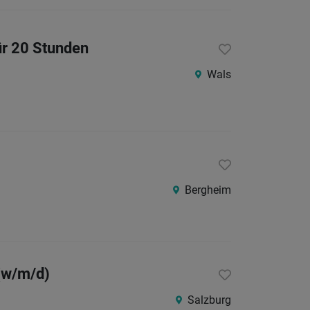
24
Stunden
ür 20 Stunden
Wals
Bergheim
 (w/m/d)
Salzburg