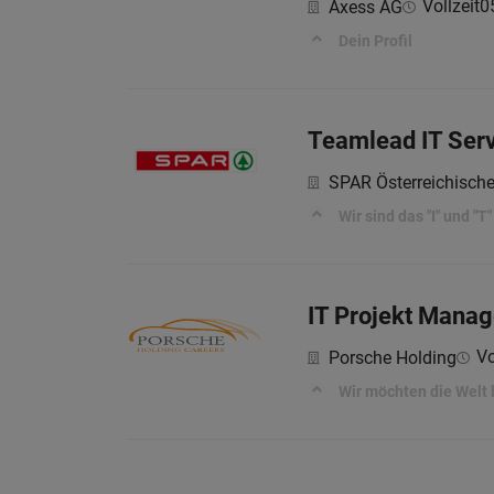
Vollzeit
0
Axess AG
Dein Profil
Teamlead IT Ser
SPAR Österreichisch
Wir sind das "I" und "T" 
IT Projekt Manag
Vo
Porsche Holding
Wir möchten die Welt