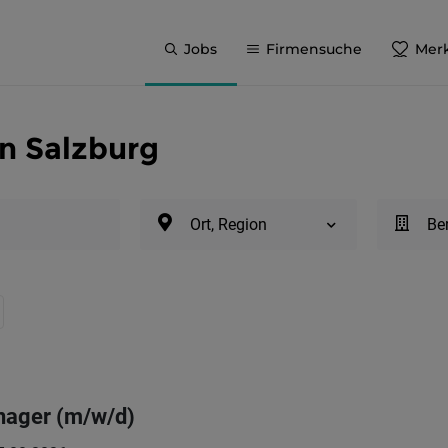
Jobs
Firmensuche
Merk
in Salzburg
Ort, Region
Be
nager (m/w/d)