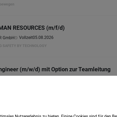
 bewegen
MAN RESOURCES (m/f/d)
Vollzeit
05.08.2026
ER GmbH
NG SAFETY BY TECHNOLOGY
ngineer (m/w/d) mit Option zur Teamleitung
Vollzeit
28.07.2026
e Warenhandels-AG
in Retail...
ns Manager (m/w/d)
imales Nutzererlebnis zu bieten. Einige Cookies sind für den Be