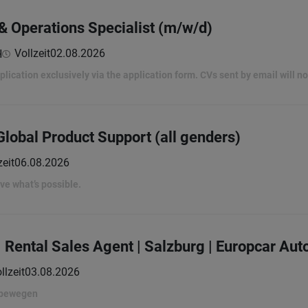
 Operations Specialist (m/w/d)
Vollzeit
02.08.2026
H
lication exclusively via the application form. CVs sent by email will n
lobal Product Support (all genders)
zeit
06.08.2026
rove what’s possible.
| Rental Sales Agent | Salzburg | Europcar Au
llzeit
03.08.2026
 bewegen