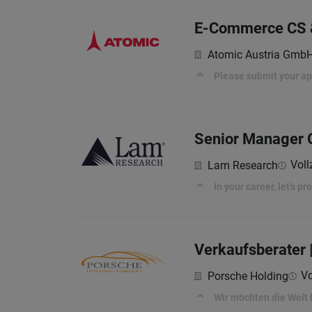
E-Commerce CS &
Atomic Austria Gmb
Please submit your app
Senior Manager G
Voll
Lam Research
In your career, let’s p
Verkaufsberater 
Vo
Porsche Holding
Wir möchten die Welt