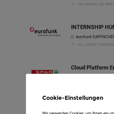
Wir möchten die Welt
INTERNSHIP HU
eurofunk KAPPACH
ALL ABOUT: CREATI
Cloud Platform E
SPAR Österreichisch
Wir sind das "I" und "T" 
Cookie-Einstellungen
Digital Operatio
Wir verwenden Cookies, um Ihnen ein opt