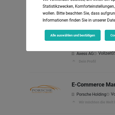
Statistikzwecken, Komforteinstellungen,
Vo
Lagermax Group
wollen. Bitte beachten Sie, dass aufgrun
Informationen finden Sie in unserer
Date
Ihre Aufgaben:
Alle auswählen und bestätigen
Coo
Business Analyst
Vollzeit
0
Axess AG
Dein Profil
E-Commerce Manag
Vo
Porsche Holding
Wir möchten die Welt