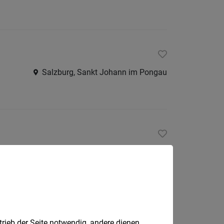
Salzburg, Sankt Johann im Pongau
Salzburg, Wien, Wernberg
trieb der Seite notwendig, andere dienen