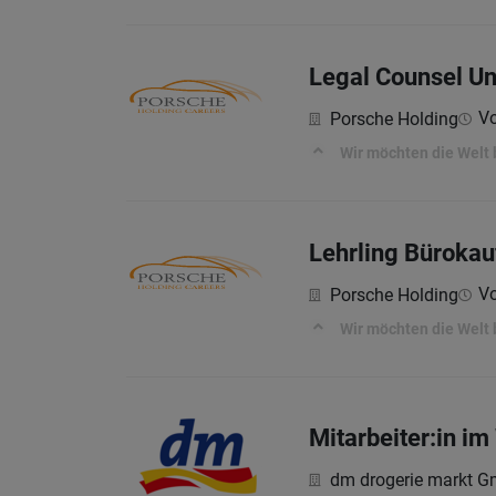
Legal Counsel U
Vo
Porsche Holding
Wir möchten die Welt
Lehrling Büroka
Vo
Porsche Holding
Wir möchten die Welt
Mitarbeiter:in 
dm drogerie markt 