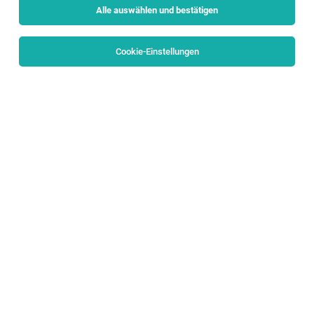
Alle auswählen und bestätigen
Cookie-Einstellungen
CRM Project Manager (w/m/d)
Bergheim
28.07.2026
Vollzeit
PALFINGER AG
WAS DICH ERWARTET
Project Manager:in (m/w/d) Commercial &
Operations im Bereich
Lebensmitteleinzelhandel / Food Innovations