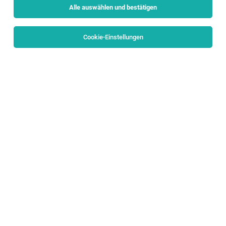
Alle auswählen und bestätigen
Sortieren
30 Jobs
Cookie-Einstellungen
Digital Operations Manager (m/w/d)
Finkenberg
03.08.2026
Vollzeit
STOCK resort *****s
Wir verstärken unser Team mit einem Digital Operations
Manager (m/w/d)
Teamleitung Payment, Fraud und Regulatorik