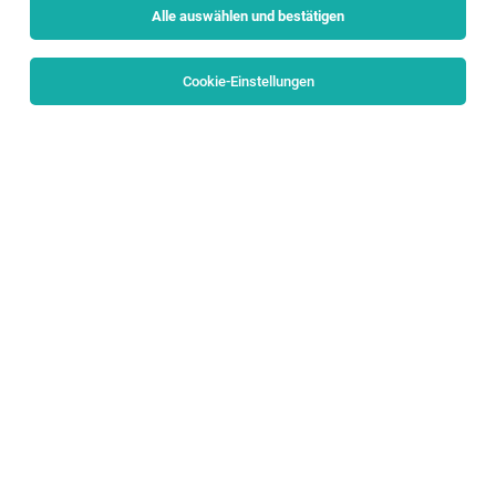
Alle auswählen und bestätigen
Sortieren
30 Jobs
Cookie-Einstellungen
Cluster Director of Sales - Sheraton Grand,
Salzburg
Salzburg
02.08.2026
Vollzeit
Hotel Goldener Hirsch
Sheraton Grand Salzburg