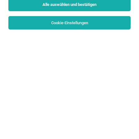
Alle auswählen und bestätigen
Sortieren
30 Jobs
Cookie-Einstellungen
Assistenz in der Geschäftsführung (m/w/d)
Salzburg
04.08.2026
Vollzeit
Salzburg Wohnbau GmbH
KÜNFTIGE AUFGABEN