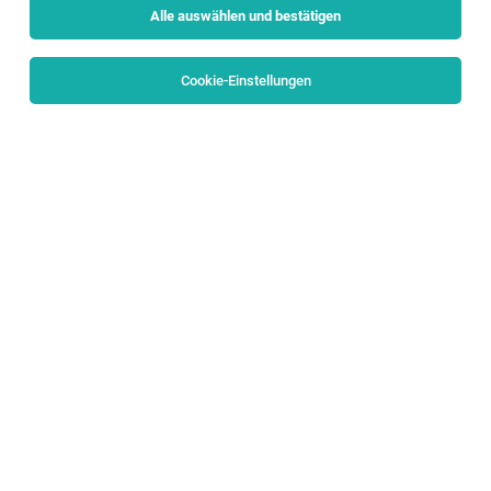
Alle auswählen und bestätigen
Sortieren
30 Jobs
Cookie-Einstellungen
TOP-JOB
Liegenschafts- und Objektbeauftragte_r
Salzburg, Unken
04.08.2026
Teilzeit
anderskompetent gmbh
DEIN AUFGABENGEBIET:
Eventlogistiker (m/w/d)