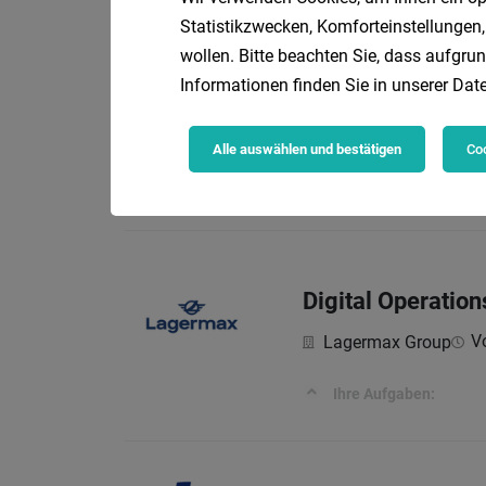
Statistikzwecken, Komforteinstellungen,
wollen. Bitte beachten Sie, dass aufgrun
Informationen finden Sie in unserer
Date
ERP Application
Vo
Lagermax Group
Alle auswählen und bestätigen
Coo
Ihre Aufgaben:
Digital Operatio
Vo
Lagermax Group
Ihre Aufgaben: