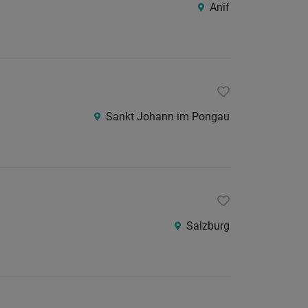
Anif
24
Stunden
Sankt Johann im Pongau
Salzburg