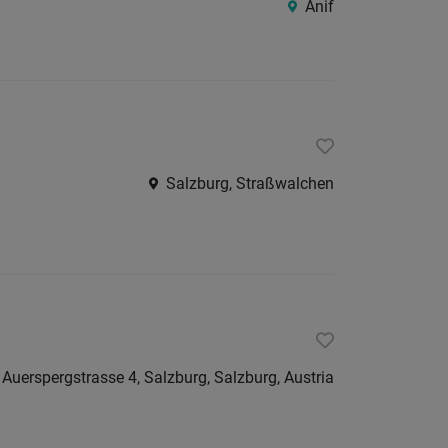
Anif
Lungau
Pinzga
Pongau
Salzbu
Stadt
Salzburg, Straßwalchen
Tennen
Bayern
Österreic
Burgen
Kärnte
Niederö
Auerspergstrasse 4, Salzburg, Salzburg, Austria
Oberöst
Steier