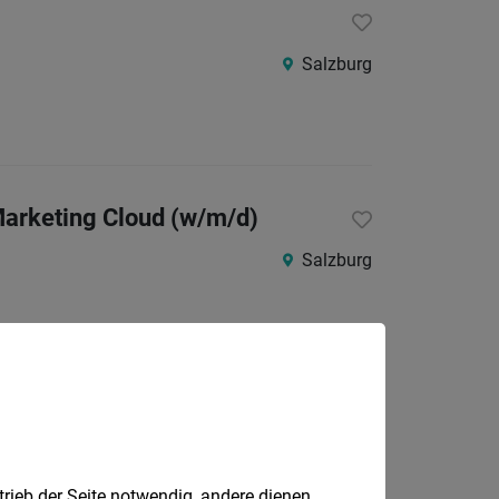
Salzburg
 Marketing Cloud (w/m/d)
Salzburg
Wals-Siezenheim
trieb der Seite notwendig, andere dienen