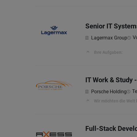
Senior IT System
Vo
Lagermax Group
Ihre Aufgaben:
IT Work & Study 
Te
Porsche Holding
Wir möchten die Welt
Full-Stack Devel