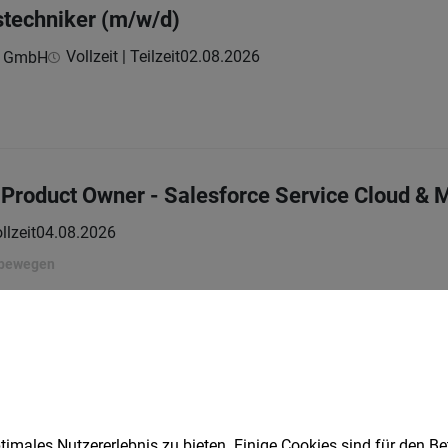
stechniker (m/w/d)
Vollzeit | Teilzeit
02.08.2026
st GmbH
 & Product Owner - Salesforce Service Cloud &
llzeit
04.08.2026
 bewegen
ozessmanager Logistiksysteme (w/m/d)
llzeit
30.07.2026
 bewegen
imales Nutzererlebnis zu bieten. Einige Cookies sind für den Be