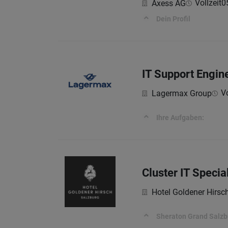
Vollzeit
0
Axess AG
Dein Profil
IT Support Engin
Vo
Lagermax Group
Ihre Aufgaben:
Cluster IT Specia
Hotel Goldener Hirsc
Sheraton Grand Salzb