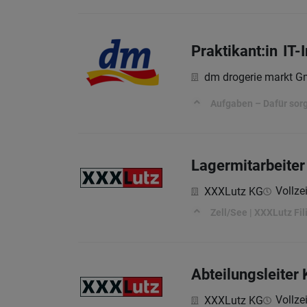
Praktikant:in IT
dm drogerie markt 
Aufgaben – Dafür sorg
Lagermitarbeiter
Vollzei
XXXLutz KG
Zell/See | XXXLutz Fili
Abteilungsleiter
Vollzei
XXXLutz KG