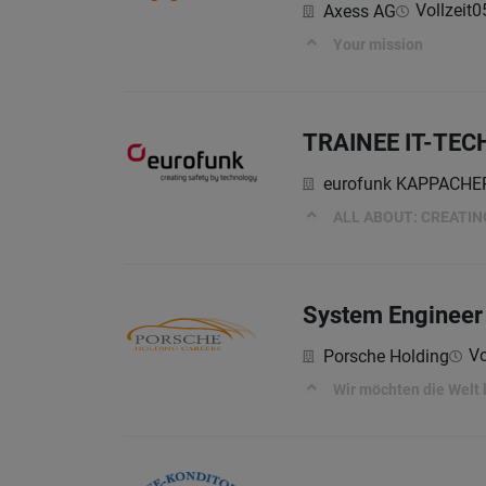
Vollzeit
0
Axess AG
Your mission
TRAINEE IT-TEC
eurofunk KAPPACH
ALL ABOUT: CREATI
System Engineer
Vo
Porsche Holding
Wir möchten die Welt