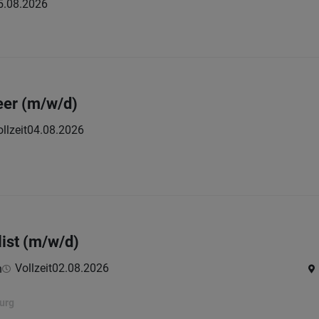
5.08.2026
eer (m/w/d)
llzeit
04.08.2026
list (m/w/d)
Vollzeit
02.08.2026
h
urg