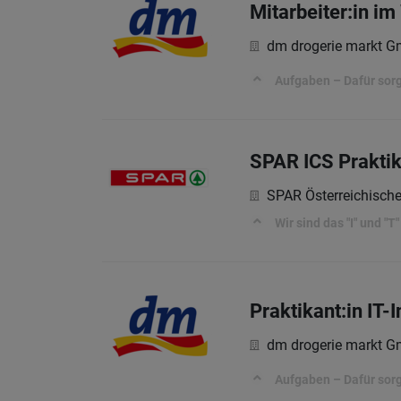
Mitarbeiter:in 
dm drogerie markt 
Aufgaben – Dafür sorg
SPAR ICS Praktik
SPAR Österreichisch
Wir sind das "I" und "T" 
Praktikant:in IT
dm drogerie markt 
Aufgaben – Dafür sorg