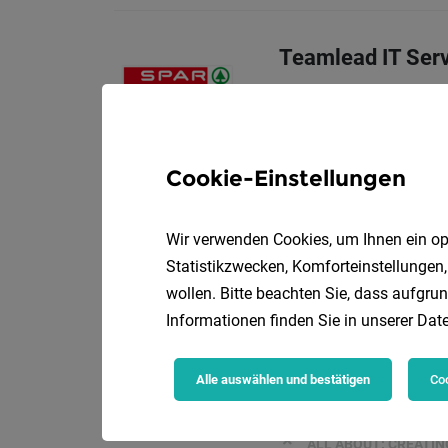
Teamlead IT Ser
SPAR Österreichisch
Wir sind das "I" und "T" 
Cookie-Einstellungen
Head of Human R
Wir verwenden Cookies, um Ihnen ein opt
NovaTaste Austria
Statistikzwecken, Komforteinstellungen,
Tasks
wollen. Bitte beachten Sie, dass aufgrun
Informationen finden Sie in unserer
Date
HEAD OF DATEN
Alle auswählen und bestätigen
Coo
eurofunk KAPPACH
ALL ABOUT: CREATI