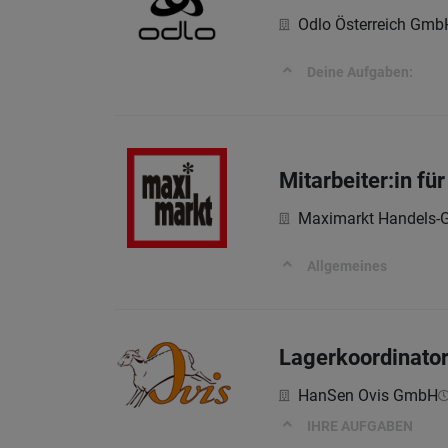
Odlo Österreich Gmb
Deine Aufgaben:
Mitarbeiter:in fü
Maximarkt Handels-G
Allgemeines
Lagerkoordinator
HanSen Ovis GmbH
IHRE AUFGABEN