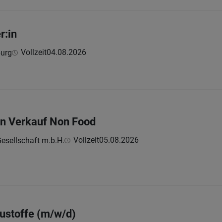
r:in
Vollzeit
04.08.2026
burg
:in Verkauf Non Food
Vollzeit
05.08.2026
esellschaft m.b.H.
austoffe (m/w/d)