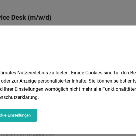
vice Desk (m/w/d)
Vollzeit
28.07.2026
e Warenhandels-AG
in Retail...
esources Business Partner Europe (w/m/d)
imales Nutzererlebnis zu bieten. Einige Cookies sind für den Be
Vollzeit
04.08.2026
 oder zur Anzeige personalisierter Inhalte. Sie können selbst en
d Ihrer Einstellungen womöglich nicht mehr alle Funktionalitäten
nschutzerklärung
.
BANK MANAGEMENT & BUSINESS INTELLIGE
kie-Einstellungen
Vollzeit | Teilzeit
02.08.2026
ER GmbH
NG SAFETY BY TECHNOLOGY