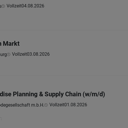
Vollzeit
04.08.2026
s
n Markt
Vollzeit
03.08.2026
burg
ise Planning & Supply Chain (w/m/d)
Vollzeit
01.08.2026
odegesellschaft m.b.H.
: