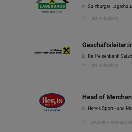
Salzburger Lagerhau
Ihre Aufgaben:
Geschäftsleiter:i
Raiffeisenbank Salz
Ihre Aufgaben:
Head of Merchand
Hervis Sport - und M
WAS DICH AUSMACHT