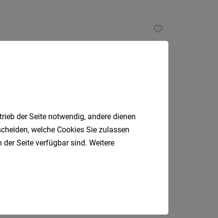
Salzburg, Wien, Wernberg
trieb der Seite notwendig, andere dienen
Salzburg
tscheiden, welche Cookies Sie zulassen
 der Seite verfügbar sind. Weitere
NCE (m/w/d)
Salzburg, Sankt Johann im Pongau