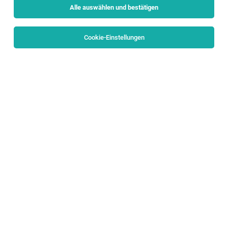
Alle auswählen und bestätigen
Sortieren
30 Jobs
Cookie-Einstellungen
TOP-JOB
Rezeptionist (w/m/d)
Altenmarkt
03.08.2026
Vollzeit | Teilzeit
Gasthof Landhotel Laudersbach GmbH
Deine Aufgaben