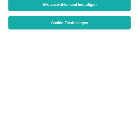
Alle auswählen und bestätigen
Alle Filter
Salzburg Stadt
Cookie-Einstellungen
Die Stellenanzeige
Mitarbeiter für Empfang und
Telefonzentrale (m/w/d) 20-30 Std./Wo
in
Salzburg
bei
SPAR Österreichische Warenhandels-AG ist leider nicht
mehr verfügbar oder wurde neu ausgeschrieben.
Zum Firmenprofil
TOP-JOB
OPEN PIANO BETREUER*IN