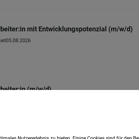
beiter:in mit Entwicklungspotenzial (m/w/d)
eit
05.08.2026
beiter:in (m/w/d)
eit
06.08.2026
imales Nutzererlebnis zu bieten. Einige Cookies sind für den Be