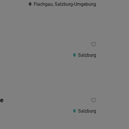
Flachgau, Salzburg-Umgebung
24
Stunden
Salzburg
he
Salzburg