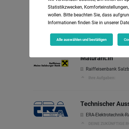
Statistikzwecken, Komforteinstellungen,
Rezeptionist m/w
wollen. Bitte beachten Sie, dass aufgrun
Romantik Hotel Die 
Informationen finden Sie in unserer
Date
DEINE Aufgaben
Alle auswählen und bestätigen
Coo
Maturant:in
Raiffeisenbank Salz
Ihre Aufgaben:
Technischer Auss
ERA-Elektrotechnik
DEINE ZUKÜNFTIGE R