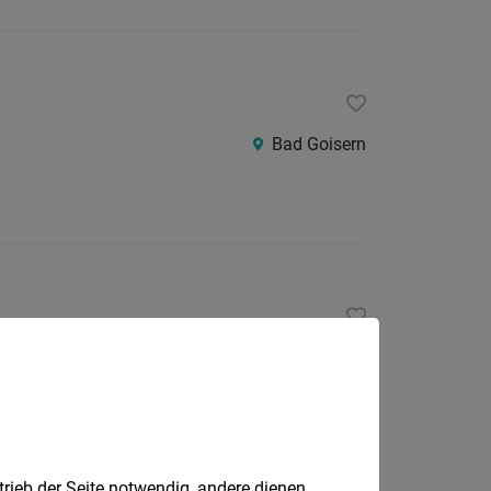
Bad Goisern
Bad Goisern
trieb der Seite notwendig, andere dienen