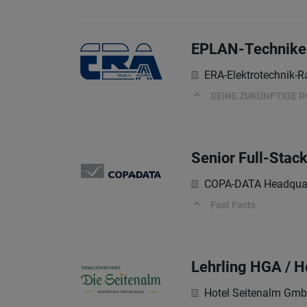
EPLAN-Technike
ERA-Elektrotechnik
DEINE ZUKÜNFTIGE R
Senior Full-Stac
COPA-DATA Headquar
Fast Facts
Lehrling HGA / H
Hotel Seitenalm Gm