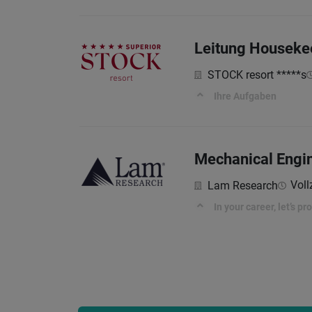
Leitung Housekee
STOCK resort *****s
Ihre Aufgaben
Mechanical Engi
Voll
Lam Research
In your career, let’s p