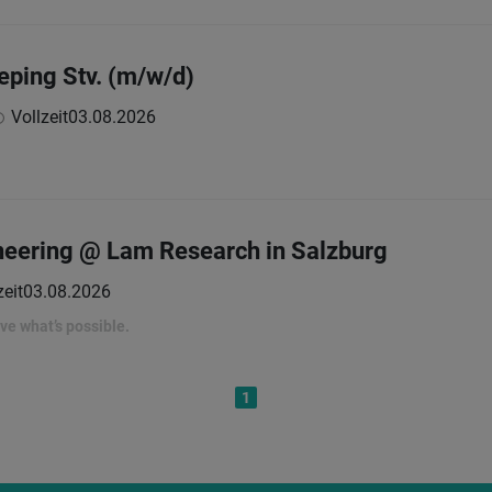
ping Stv. (m/w/d)
Vollzeit
03.08.2026
neering @ Lam Research in Salzburg
zeit
03.08.2026
rove what’s possible.
1