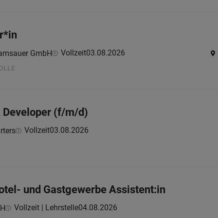
r*in
Vollzeit
03.08.2026
-Ramsauer GmbH
OLLE
k Developer (f/m/d)
Vollzeit
03.08.2026
ters
otel- und Gastgewerbe Assistent:in
Vollzeit | Lehrstelle
04.08.2026
bH