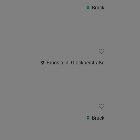
Lungau
Bruck
Pinzga
Pongau
Salzbu
Stadt
Tennen
Bruck a. d. Glocknerstraße
Bayern
Österreic
Burgen
Kärnte
Niederö
Bruck
Oberöst
Steier