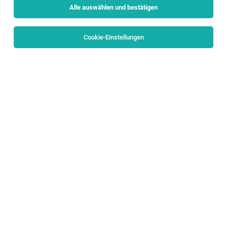
Alle auswählen und bestätigen
Sortieren
30 Jobs
Cookie-Einstellungen
System Engineer Windows Server (w/m/d)
Salzburg
04.08.2026
Vollzeit
Porsche Holding
Wir möchten die Welt bewegen
Experienced Mechatronics Engineer (f/m/d)
Köstendorf
05.08.2026
Vollzeit