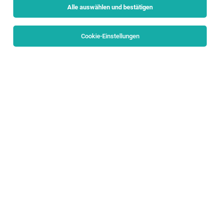
Alle auswählen und bestätigen
Sortieren
30 Jobs
Cookie-Einstellungen
Alle Filter
Salzburg Stadt
Teilzeit
TOP-JOB
OPEN PIANO BETREUER*IN
Salzburg
03.08.2026
Vollzeit | Teilzeit | befristet | Freelancer, Projektarbeit |
Geringfügig
The Open Music Project
Welche Aufgaben erwarten dich bei der Betreuung eines
unserer Klaviere?