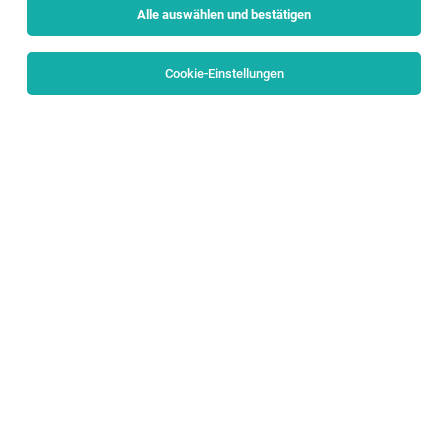
Alle auswählen und bestätigen
Sortieren
30 Jobs
Cookie-Einstellungen
Alle Filter
Salzburg Stadt
TOP-JOB
OPEN PIANO BETREUER*IN
Salzburg
03.08.2026
Vollzeit | Teilzeit | befristet | Freelancer, Projektarbeit |
Geringfügig
The Open Music Project
Welche Aufgaben erwarten dich bei der Betreuung eines
unserer Klaviere?