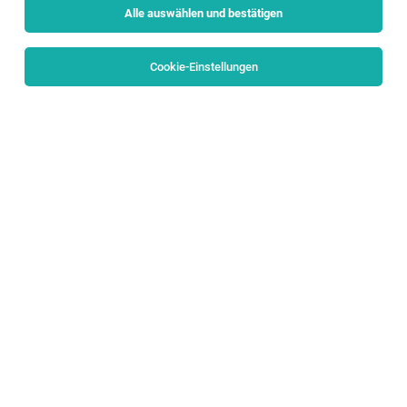
Alle auswählen und bestätigen
Sortieren
30 Jobs
Cookie-Einstellungen
Praktikant Produktentwicklung und
Tarifmanagement (m/w/d)
Salzburg
04.08.2026
Vollzeit | Praktikum
Porsche Holding
Wir möchten die Welt bewegen
Senior Expert Defense (w/m/d)