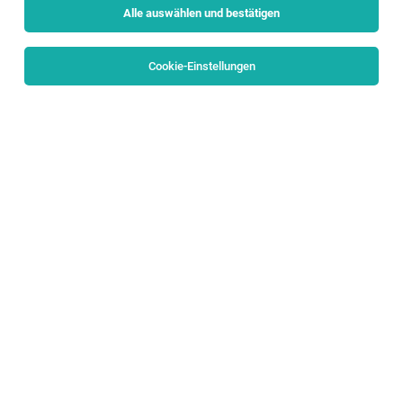
Alle auswählen und bestätigen
Sortieren
30 Jobs
Cookie-Einstellungen
Praktikant:in Projekt- und Change
Management IT
Salzburg
04.08.2026
Teilzeit | Praktikum
Raiffeisenbank Salzburg
Deine Aufgaben: