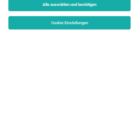
Alle auswählen und bestätigen
Sortieren
30 Jobs
Cookie-Einstellungen
Alle Filter
Pinzgau
Teamfähige:r Logopäd:in #
ganzheitlichetherapie
Bruck a.d. Glocknerstraße
04.08.2026
Vollzeit | Teilzeit
Diakoniewerk Salzburg
IHRE ARBEITSWELT