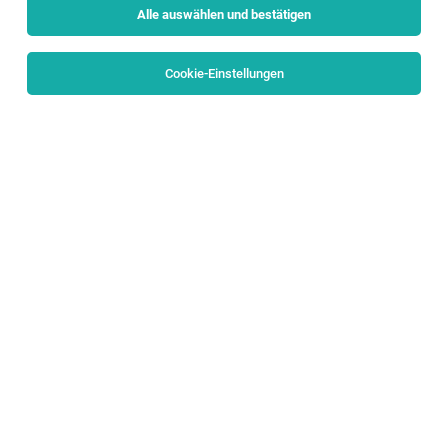
Alle auswählen und bestätigen
Sortieren
30 Jobs
Cookie-Einstellungen
Mitarbeiterin für den Verkauf (m/w/d)
Salzburg
01.08.2026
Teilzeit
L'Occitane GmbH
Ihr Profil