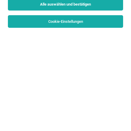
Alle auswählen und bestätigen
Sortieren
30 Jobs
Cookie-Einstellungen
Lehrling im Einzelhandel (m/w/d)
Schillerstraße 25, 5020 Salzburg
Salzburg
03.08.2026
Vollzeit | Lehrstelle
HOFER KG
Aufgaben, die mich erwarten