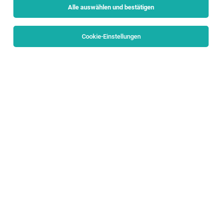
Alle auswählen und bestätigen
Sortieren
30 Jobs
Cookie-Einstellungen
Internship Fashion Marketing AlphaTauri
Elsbethen
05.08.2026
Vollzeit | Praktikum
Red Bull GmbH
RESPONSIBILITIES
SOFTWARE CONSULTANT (m/f/d)