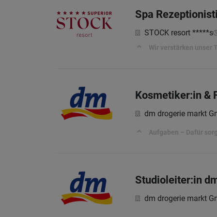
Spa Rezeptionist
STOCK resort *****s
Wir verstärken unser
Kosmetiker:in & 
dm drogerie markt 
Aufgaben – Dafür sorg
Studioleiter:in 
dm drogerie markt 