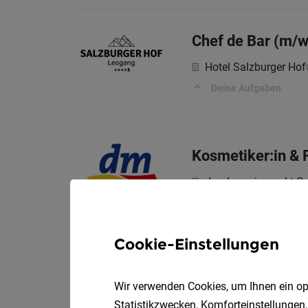
Chef de Bar (m/w
Hotel Salzburger Hof
Deine Aufgaben
Kosmetiker:in & 
dm drogerie markt 
Aufgaben – Dafür sorg
Cookie-Einstellungen
Fußpfleger:in fü
Wir verwenden Cookies, um Ihnen ein opt
dm drogerie markt 
Statistikzwecken, Komforteinstellungen,