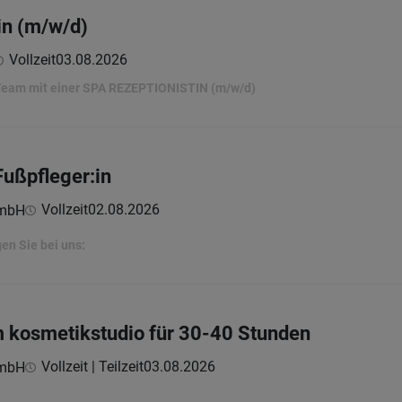
in (m/w/d)
Vollzeit
03.08.2026
 Team mit einer SPA REZEPTIONISTIN (m/w/d)
Fußpfleger:in
Vollzeit
02.08.2026
GmbH
en Sie bei uns:
dm kosmetikstudio für 30-40 Stunden
Vollzeit | Teilzeit
03.08.2026
GmbH