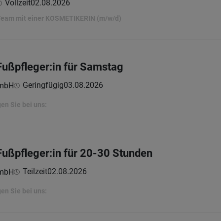
Vollzeit
02.08.2026
 Team mit einer KOSMETIKERIN (m/w/d)
Fußpfleger:in für Samstag
Geringfügig
03.08.2026
GmbH
en Sie bei uns:
Fußpfleger:in für 20-30 Stunden
Teilzeit
02.08.2026
GmbH
en Sie bei uns: