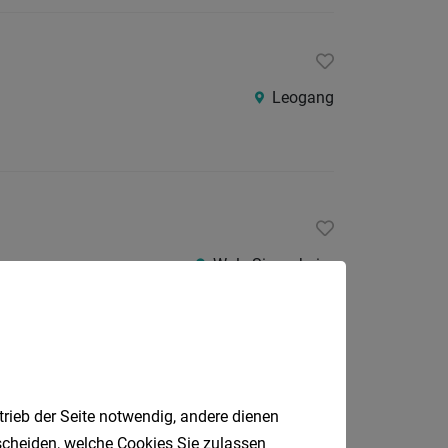
24
Stunden
Leogang
Wals-Siezenheim
trieb der Seite notwendig, andere dienen
Salzburg
tscheiden, welche Cookies Sie zulassen