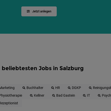
Jetzt anlegen
 beliebtesten Jobs in Salzburg
Marketing
Buchhalter
HR
DGKP
Reinigungsk
Physiotherapie
Kellner
Bad Gastein
IT
Psych
Rezeptionist