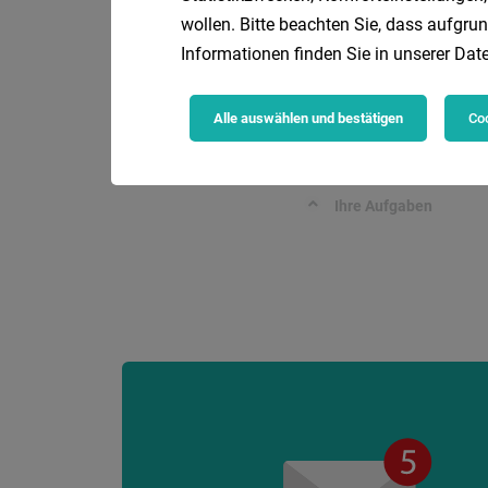
wollen. Bitte beachten Sie, dass aufgrun
Aufgaben – Dafür sorg
Informationen finden Sie in unserer
Date
Alle auswählen und bestätigen
Coo
Mitarbeiter (m/w/
Vo
Dr. Spiller GmbH
Ihre Aufgaben