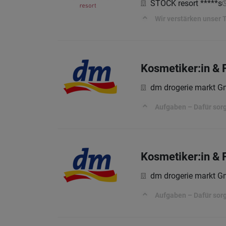
STOCK resort *****s
Wir verstärken unser
Kosmetiker:in & 
dm drogerie markt 
Aufgaben – Dafür sorg
Kosmetiker:in & 
dm drogerie markt 
Aufgaben – Dafür sorg