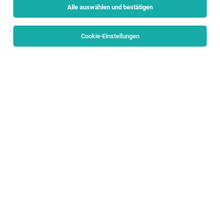
Alle auswählen und bestätigen
Sortieren
30 Jobs
Cookie-Einstellungen
Elementarpädagog:in - Assistenz für
Halleiner Kinderbetreuungseinrichtungen
(w/m/d)
Hallein
06.08.2026
Vollzeit | Teilzeit
Stadtgemeinde Hallein
Das sind Ihre Aufgaben:
Elementarpädagog:in - Guppenführung für